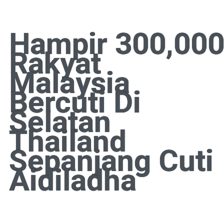
Hampir 300,00
Rakyat
Malaysia
Bercuti Di
Selatan
Thailand
Sepanjang Cuti
Aidiladha