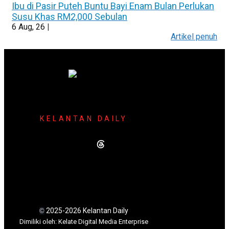
Ibu di Pasir Puteh Buntu Bayi Enam Bulan Perlukan
Susu Khas RM2,000 Sebulan
6
Aug, 26
|
Artikel penuh
KELANTAN DAILY
2025-2026 Kelantan Daily
©
Dimili
ki oleh: Kelate Digital Media Enterprise