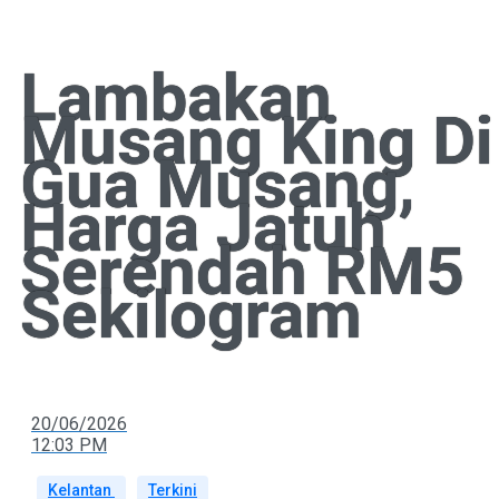
Lambakan
Musang King Di
Gua Musang,
Harga Jatuh
Serendah RM5
Sekilogram
20/06/2026
12:03 PM
Kelantan
Terkini