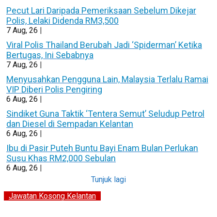
Pecut Lari Daripada Pemeriksaan Sebelum Dikejar
Polis, Lelaki Didenda RM3,500
7
Aug, 26
|
Viral Polis Thailand Berubah Jadi ‘Spiderman’ Ketika
Bertugas, Ini Sebabnya
7
Aug, 26
|
Menyusahkan Pengguna Lain, Malaysia Terlalu Ramai
VIP Diberi Polis Pengiring
6
Aug, 26
|
Sindiket Guna Taktik ‘Tentera Semut’ Seludup Petrol
dan Diesel di Sempadan Kelantan
6
Aug, 26
|
Ibu di Pasir Puteh Buntu Bayi Enam Bulan Perlukan
Susu Khas RM2,000 Sebulan
6
Aug, 26
|
Tunjuk lagi
Jawatan Kosong Kelantan