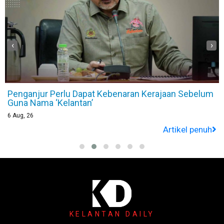
‹
›
Malaysia Tidak Akan Pulangkan 5,000 Rohingya Jika
Berdepan Ancaman
6
Aug, 26
Artikel penuh
KELANTAN DAILY