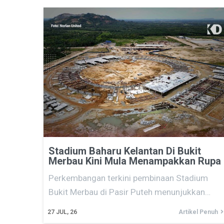
Stadium Baharu Kelantan Di Bukit
Merbau Kini Mula Menampakkan Rupa
Perkembangan terkini pembinaan Stadium
Bukit Merbau di Pasir Puteh menunjukkan…
27
JUL, 26
Artikel Penuh