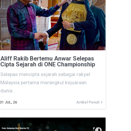
Aliff Rakib Bertemu Anwar Selepas
Cipta Sejarah di ONE Championship
Selepas mencipta sejarah sebagai rakyat
Malaysia pertama merangkul kejuaraan
dunia…
31
JUL, 26
Artikel Penuh