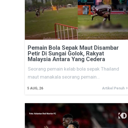
Pemain Bola Sepak Maut Disambar
Petir Di Sungai Golok, Rakyat
Malaysia Antara Yang Cedera
Seorang pemain kelab bola sepak Thailand
maut manakala seorang pemain…
5
AUG, 26
Artikel Penuh