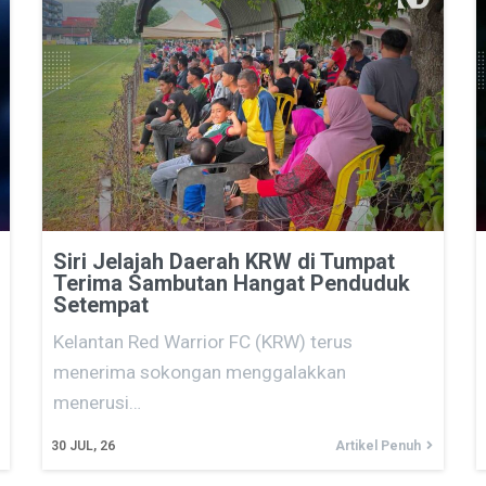
Siri Jelajah Daerah KRW di Tumpat
Terima Sambutan Hangat Penduduk
Setempat
Kelantan Red Warrior FC (KRW) terus
menerima sokongan menggalakkan
menerusi…
30
JUL, 26
Artikel Penuh