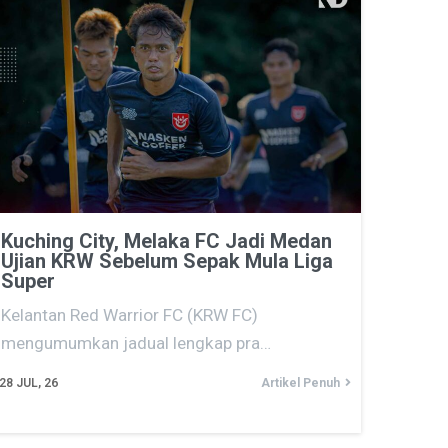
Kuching City, Melaka FC Jadi Medan
Ujian KRW Sebelum Sepak Mula Liga
Super
Kelantan Red Warrior FC (KRW FC)
mengumumkan jadual lengkap pra…
28
JUL, 26
Artikel Penuh