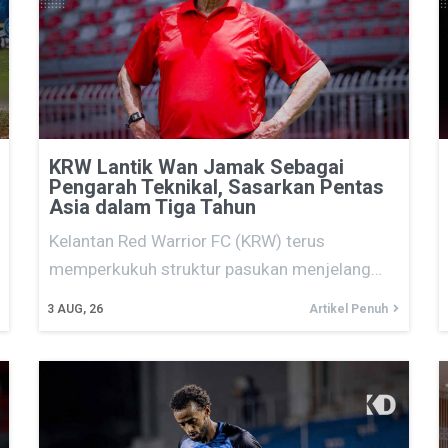
KRW Lantik Wan Jamak Sebagai
Pengarah Teknikal, Sasarkan Pentas
Asia dalam Tiga Tahun
Kelantan Red Warrior FC (KRW) terus
memperkukuh struktur pasukan menjelang…
3
AUG, 26
Artikel Penuh