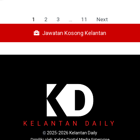
1
2
3
…
11
Next
Jawatan Kosong Kelantan
KELANTAN DAILY
2025-2026 Kelantan Daily
©
Dimili
ki oleh: Kelate Digital Media Enterprise