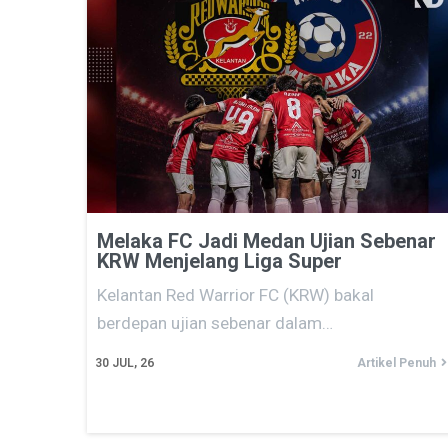
Melaka FC Jadi Medan Ujian Sebenar
KRW Menjelang Liga Super
Kelantan Red Warrior FC (KRW) bakal
berdepan ujian sebenar dalam…
30
JUL, 26
Artikel Penuh