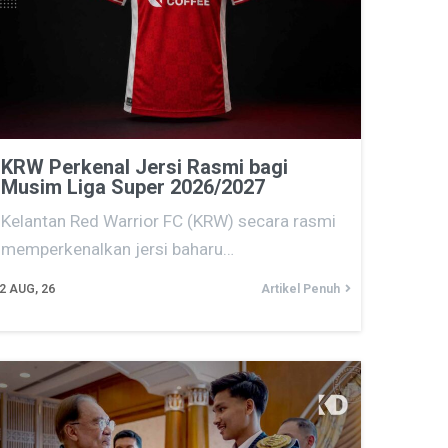
KRW Perkenal Jersi Rasmi bagi
Musim Liga Super 2026/2027
Kelantan Red Warrior FC (KRW) secara rasmi
memperkenalkan jersi baharu…
2
AUG, 26
Artikel Penuh