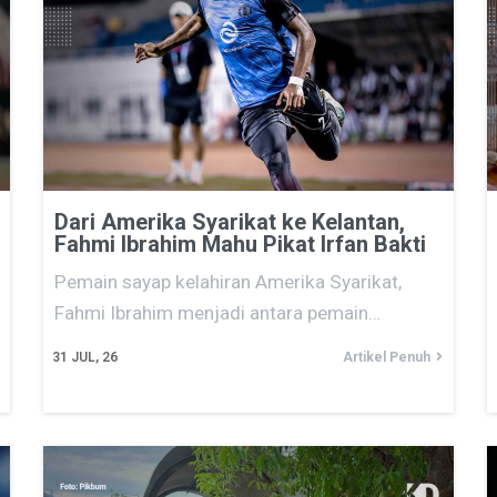
Dari Amerika Syarikat ke Kelantan,
Fahmi Ibrahim Mahu Pikat Irfan Bakti
Pemain sayap kelahiran Amerika Syarikat,
Fahmi Ibrahim menjadi antara pemain…
31
JUL, 26
Artikel Penuh