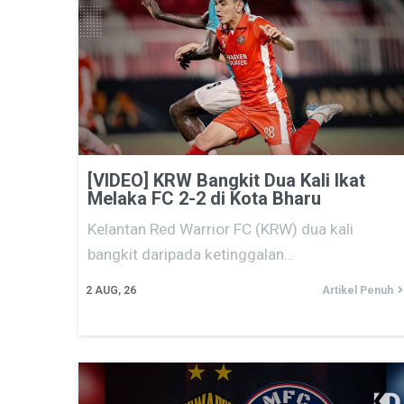
[VIDEO] KRW Bangkit Dua Kali Ikat
Melaka FC 2-2 di Kota Bharu
Kelantan Red Warrior FC (KRW) dua kali
bangkit daripada ketinggalan…
2
AUG, 26
Artikel Penuh