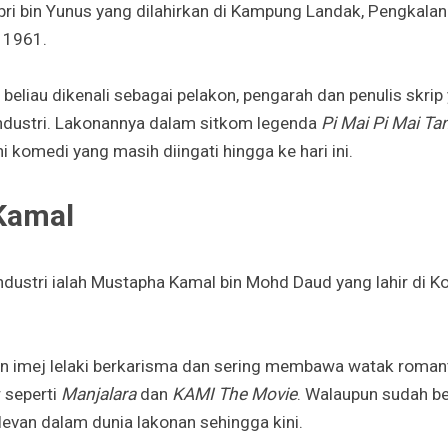
abri bin Yunus yang dilahirkan di Kampung Landak, Pengkalan
l 1961.
, beliau dikenali sebagai pelakon, pengarah dan penulis skri
ndustri. Lakonannya dalam sitkom legenda
Pi Mai Pi Mai Ta
ni komedi yang masih diingati hingga ke hari ini.
Kamal
dustri ialah Mustapha Kamal bin Mohd Daud yang lahir di Ko
an imej lelaki berkarisma dan sering membawa watak romant
 seperti
Manjalara
dan
KAMI The Movie
. Walaupun sudah be
levan dalam dunia lakonan sehingga kini.