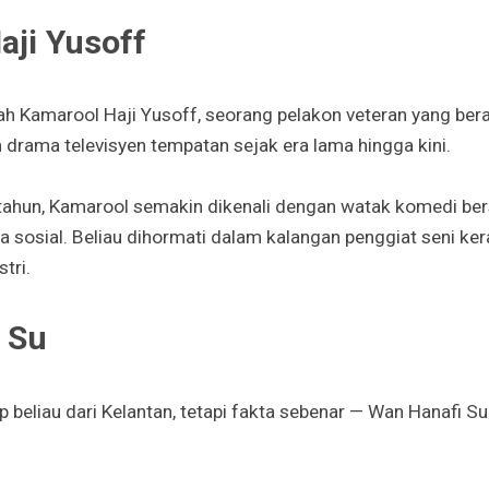
aji Yusoff
lah Kamarool Haji Yusoff, seorang pelakon veteran yang bera
m drama televisyen tempatan sejak era lama hingga kini.
tahun, Kamarool semakin dikenali dengan watak komedi ber
ia sosial. Beliau dihormati dalam kalangan penggiat seni k
tri.
 Su
 beliau dari Kelantan, tetapi fakta sebenar — Wan Hanafi Su 