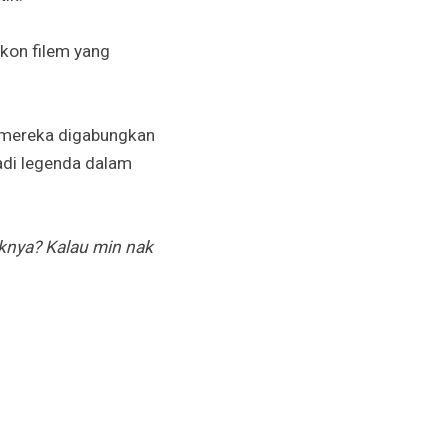
akon filem yang
a mereka digabungkan
adi legenda dalam
knya? Kalau min nak