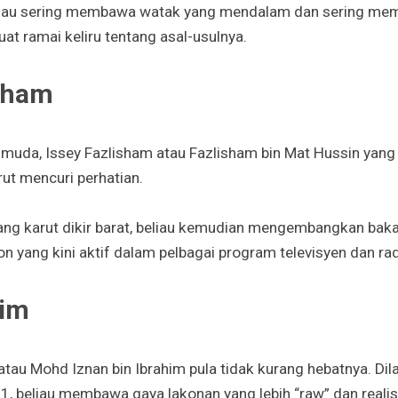
eliau sering membawa watak yang mendalam dan sering me
t ramai keliru tentang asal-usulnya.
isham
 muda, Issey Fazlisham atau Fazlisham bin Mat Hussin yang l
ut mencuri perhatian.
ng karut dikir barat, beliau kemudian mengembangkan baka
n yang kini aktif dalam pelbagai program televisyen dan rad
him
tau Mohd Iznan bin Ibrahim pula tidak kurang hebatnya. Dila
, beliau membawa gaya lakonan yang lebih “raw” dan realist