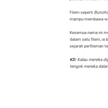
Filem seperti
Bunoh
mampu membawa wata
Kesemua nama ini me
dalam satu filem, ia
sejarah perfileman t
KD:
Kalau mereka di
tengok mereka dalam