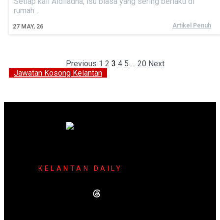
Setiap kali Aidiladha, isu biasa yang sering berlaku di
rumah…
Artikel Penuh
27
MAY, 26
Previous
1
2
3
4
5
…
20
Next
Jawatan Kosong Kelantan
KELANTAN DAILY