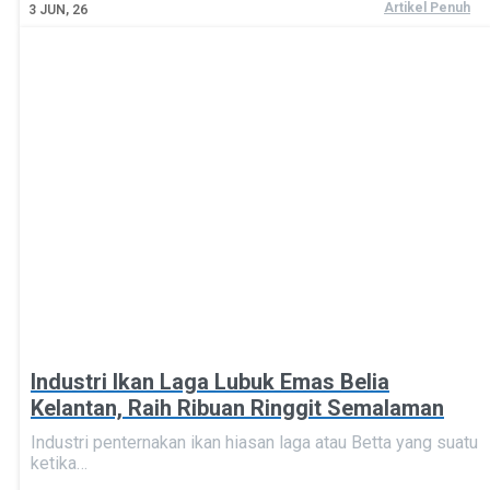
Artikel Penuh
3
JUN, 26
Industri Ikan Laga Lubuk Emas Belia
Kelantan, Raih Ribuan Ringgit Semalaman
Industri penternakan ikan hiasan laga atau Betta yang suatu
ketika…