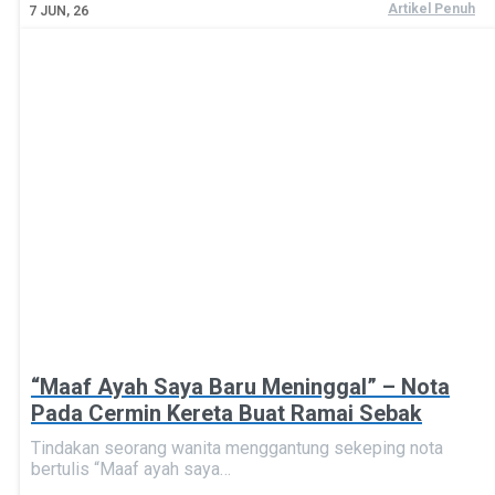
Artikel Penuh
7
JUN, 26
“Maaf Ayah Saya Baru Meninggal” – Nota
Pada Cermin Kereta Buat Ramai Sebak
Tindakan seorang wanita menggantung sekeping nota
bertulis “Maaf ayah saya…