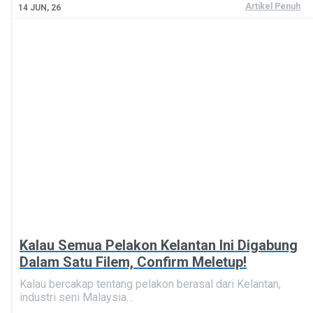
Artikel Penuh
14
JUN, 26
Kalau Semua Pelakon Kelantan Ini Digabung
Dalam Satu Filem, Confirm Meletup!
Kalau bercakap tentang pelakon berasal dari Kelantan,
industri seni Malaysia…