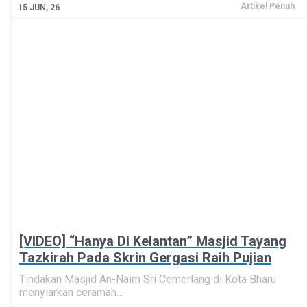
Artikel Penuh
15
JUN, 26
[VIDEO] “Hanya Di Kelantan” Masjid Tayang
Tazkirah Pada Skrin Gergasi Raih Pujian
Tindakan Masjid An-Naim Sri Cemerlang di Kota Bharu
menyiarkan ceramah…