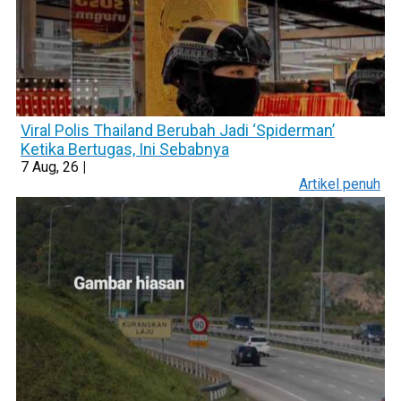
Viral Polis Thailand Berubah Jadi ‘Spiderman’
Ketika Bertugas, Ini Sebabnya
7
Aug, 26
|
Artikel penuh