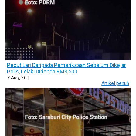
Pecut Lari Daripada Pemeriksaan Sebelum Dikejar
Polis, Lelaki Didenda RM3,500
7
Aug, 26
|
Artikel penuh