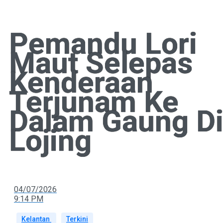
Pemandu Lori
Maut Selepas
Kenderaan
Terjunam Ke
Dalam Gaung D
Lojing
04/07/2026
9:14 PM
Kelantan
Terkini