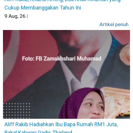
Cukup Membanggakan Tahun Ini
9
Aug, 26
|
Artikel penuh
Aliff Rakib Hadiahkan Ibu Bapa Rumah RM1 Juta,
Bakal Kahwini Gadis Thailand