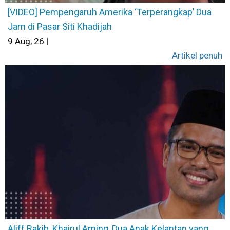
[VIDEO] Pempengaruh Amerika ‘Terperangkap’ Dua
Jam di Pasar Siti Khadijah
9
Aug, 26
|
Artikel penuh
Aliff Rakib, Khairul Aming, Dua Anak Kelantan yang