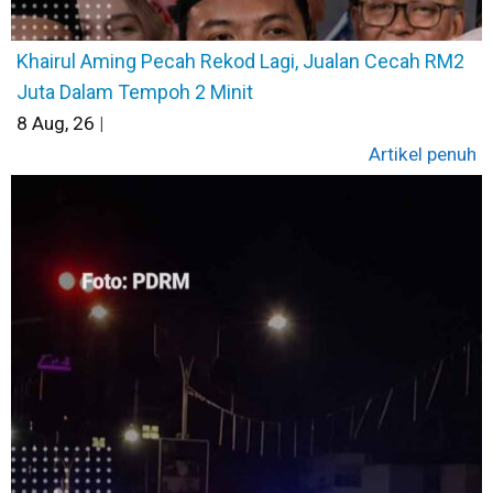
Khairul Aming Pecah Rekod Lagi, Jualan Cecah RM2
Juta Dalam Tempoh 2 Minit
8
Aug, 26
|
Artikel penuh