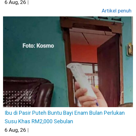
6
Aug, 26
|
Artikel penuh
Ibu di Pasir Puteh Buntu Bayi Enam Bulan Perlukan
Susu Khas RM2,000 Sebulan
6
Aug, 26
|