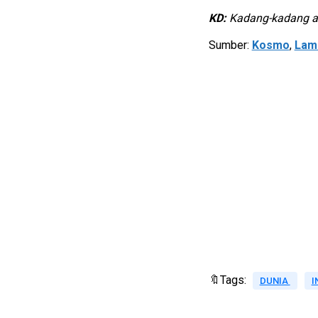
KD:
Kadang-kadang al
Sumber:
Kosmo
,
Lam
🔖Tags:
DUNIA
I