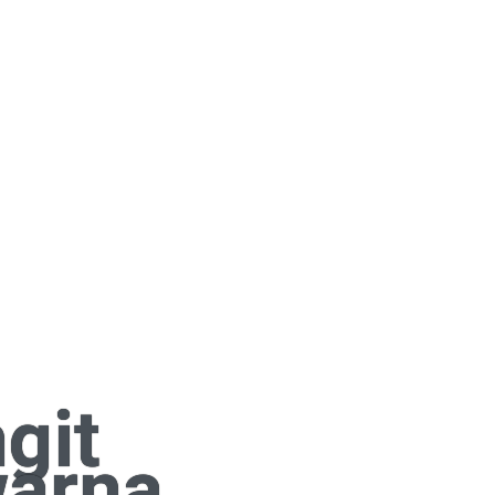
git
warna