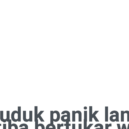
uduk panik lan
tiba bertukar 