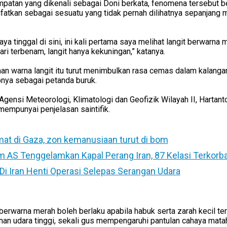
atan yang dikenali sebagai Doni berkata, fenomena tersebut be
ifatkan sebagai sesuatu yang tidak pernah dilihatnya sepanjang
ya tinggal di sini, ini kali pertama saya melihat langit berwarna 
ri terbenam, langit hanya kekuningan,” katanya.
an warna langit itu turut menimbulkan rasa cemas dalam kalang
ya sebagai petanda buruk.
gensi Meteorologi, Klimatologi dan Geofizik Wilayah II, Hartan
empunyai penjelasan saintifik.
at di Gaza, zon kemanusiaan turut di bom
m AS Tenggelamkan Kapal Perang Iran, 87 Kelasi Terkorb
Di Iran Henti Operasi Selepas Serangan Udara
 berwarna merah boleh berlaku apabila habuk serta zarah kecil te
nan udara tinggi, sekali gus mempengaruhi pantulan cahaya matah