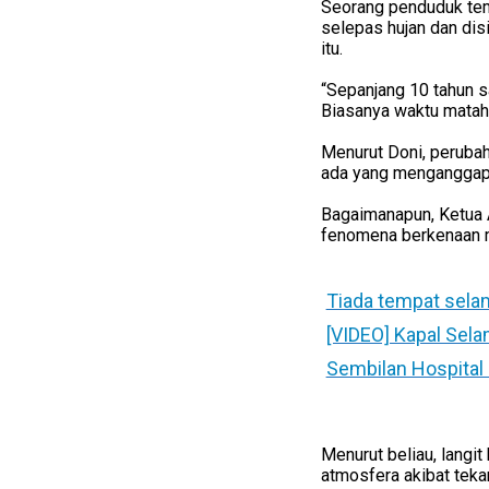
Seorang penduduk temp
selepas hujan dan dis
itu.
“Sepanjang 10 tahun sa
Biasanya waktu mataha
Menurut Doni, perubah
ada yang menganggapn
Bagaimanapun, Ketua A
fenomena berkenaan m
Tiada tempat selam
[VIDEO] Kapal Sela
Sembilan Hospital 
Menurut beliau, langit
atmosfera akibat teka