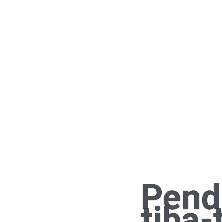
Pend
tiba-