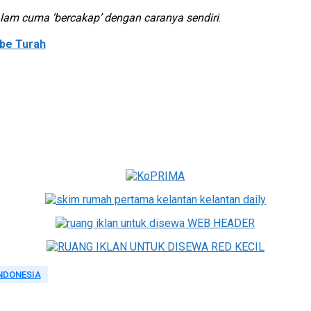
am cuma ‘bercakap’ dengan caranya sendiri
.
be Turah
NDONESIA