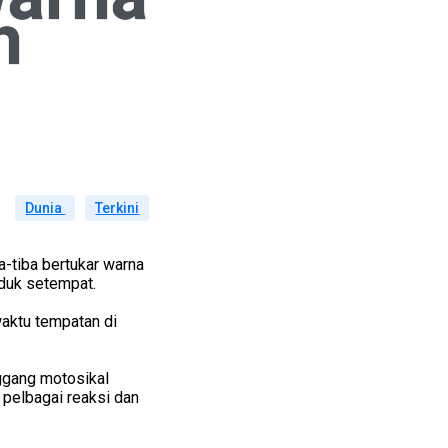
h
Dunia
Terkini
a-tiba bertukar warna
uduk setempat.
 waktu tempatan di
ggang motosikal
 pelbagai reaksi dan