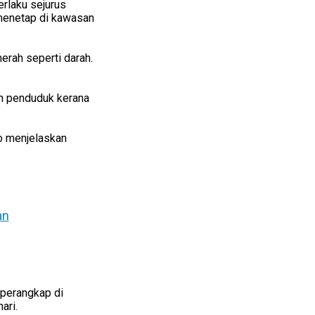
rlaku sejurus
 menetap di kawasan
merah seperti darah.
an penduduk kerana
to menjelaskan
an
rperangkap di
ari.