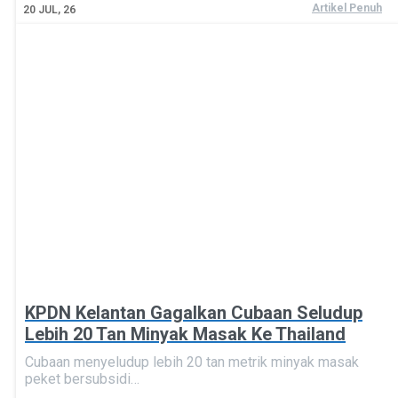
Artikel Penuh
20
JUL, 26
KPDN Kelantan Gagalkan Cubaan Seludup
Lebih 20 Tan Minyak Masak Ke Thailand
Cubaan menyeludup lebih 20 tan metrik minyak masak
peket bersubsidi…