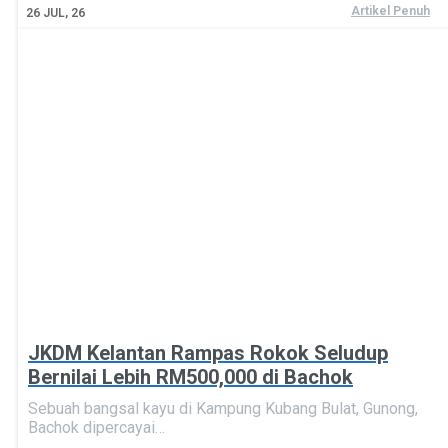
Artikel Penuh
26
JUL, 26
JKDM Kelantan Rampas Rokok Seludup
Bernilai Lebih RM500,000 di Bachok
Sebuah bangsal kayu di Kampung Kubang Bulat, Gunong,
Bachok dipercayai…