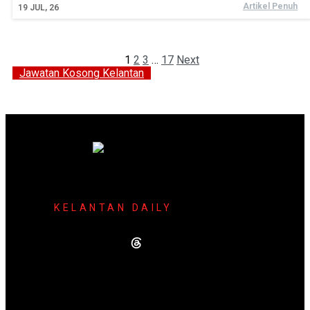
Artikel Penuh
19
JUL, 26
1
2
3
…
17
Next
Jawatan Kosong Kelantan
KELANTAN DAILY