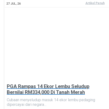
Artikel Penuh
27
JUL, 26
PGA Rampas 14 Ekor Lembu Seludup
Bernilai RM334,000 Di Tanah Merah
Cubaan menyeludup masuk 14 ekor lembu pedaging
dipercayai dari negara…