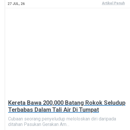
Artikel Penuh
27
JUL, 26
Kereta Bawa 200,000 Batang Rokok Seludup
Terbabas Dalam Tali Air Di Tumpat
Cubaan seorang penyeludup meloloskan diri daripada
ditahan Pasukan Gerakan Am…