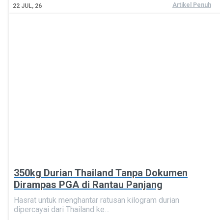
Artikel Penuh
22
JUL, 26
350kg Durian Thailand Tanpa Dokumen
Dirampas PGA di Rantau Panjang
Hasrat untuk menghantar ratusan kilogram durian
dipercayai dari Thailand ke…