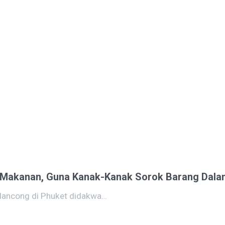
uri Makanan, Guna Kanak-Kanak Sorok Barang Dal
elancong di Phuket didakwa…