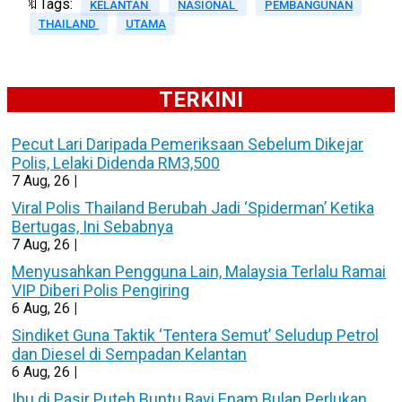
🔖Tags:
KELANTAN
NASIONAL
PEMBANGUNAN
THAILAND
UTAMA
TERKINI
Pecut Lari Daripada Pemeriksaan Sebelum Dikejar
Polis, Lelaki Didenda RM3,500
7
Aug, 26
|
Viral Polis Thailand Berubah Jadi ‘Spiderman’ Ketika
Bertugas, Ini Sebabnya
7
Aug, 26
|
Menyusahkan Pengguna Lain, Malaysia Terlalu Ramai
VIP Diberi Polis Pengiring
6
Aug, 26
|
Sindiket Guna Taktik ‘Tentera Semut’ Seludup Petrol
dan Diesel di Sempadan Kelantan
6
Aug, 26
|
Ibu di Pasir Puteh Buntu Bayi Enam Bulan Perlukan