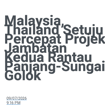
Malaysia,
Thailand Setuju
Percepat Proje
Jambatan
Kedua Rantau
Panjang-Sunga
Golok
09/07/2026
9:16 PM