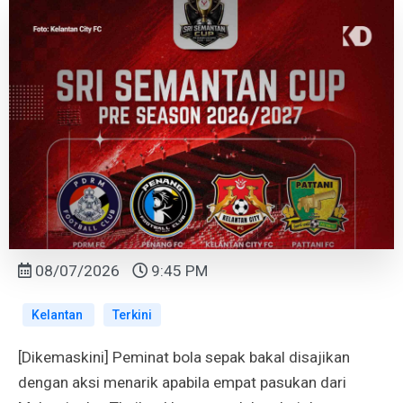
08/07/2026
9:45 PM
Kelantan
Terkini
[Dikemaskini] Peminat bola sepak bakal disajikan
dengan aksi menarik apabila empat pasukan dari