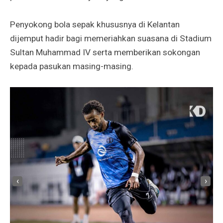
Penyokong bola sepak khususnya di Kelantan
dijemput hadir bagi memeriahkan suasana di Stadium
Sultan Muhammad IV serta memberikan sokongan
kepada pasukan masing-masing.
‹
›