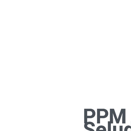
PPM 
Selud