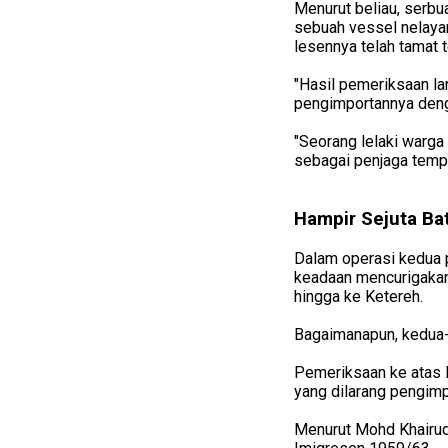
Menurut beliau, serbu
sebuah vessel nelayan
lesennya telah tamat 
"Hasil pemeriksaan la
pengimportannya denga
"Seorang lelaki warga
sebagai penjaga tempa
Hampir Sejuta Ba
Dalam operasi kedua p
keadaan mencurigakan 
hingga ke Ketereh.
Bagaimanapun, kedua-d
Pemeriksaan ke atas 
yang dilarang pengimp
Menurut Mohd Khairud