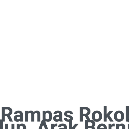
Rampas Roko
up, Arak Berni