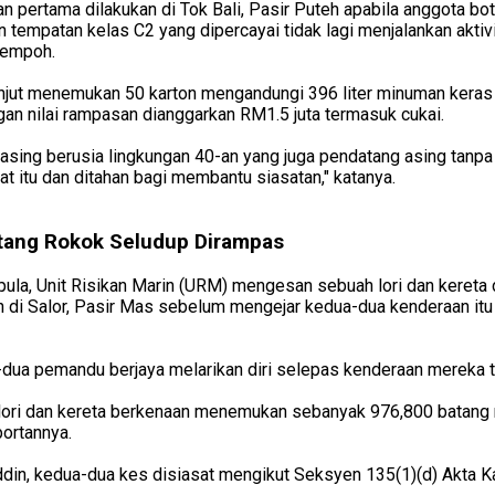
an pertama dilakukan di Tok Bali, Pasir Puteh apabila anggota b
 tempatan kelas C2 yang dipercayai tidak lagi menjalankan aktivi
tempoh.
njut menemukan 50 karton mengandungi 396 liter minuman keras 
n nilai rampasan dianggarkan RM1.5 juta termasuk cukai.
 asing berusia lingkungan 40-an yang juga pendatang asing tanpa
t itu dan ditahan bagi membantu siasatan," katanya.
tang Rokok Seludup Dirampas
ula, Unit Risikan Marin (URM) mengesan sebuah lori dan kereta
di Salor, Pasir Mas sebelum mengejar kedua-dua kenderaan itu 
ua pemandu berjaya melarikan diri selepas kenderaan mereka te
lori dan kereta berkenaan menemukan sebanyak 976,800 batang 
ortannya.
din, kedua-dua kes disiasat mengikut Seksyen 135(1)(d) Akta 