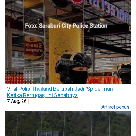
Viral Polis Thailand Berubah Jadi ‘Spiderman’
Ketika Bertugas, Ini Sebabnya
7
Aug, 26
|
Artikel penuh