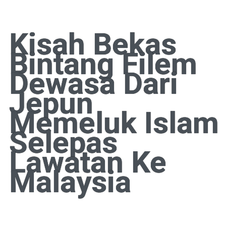
Kisah Bekas
Bintang Filem
Dewasa Dari
Jepun
Memeluk Islam
Selepas
Lawatan Ke
Malaysia