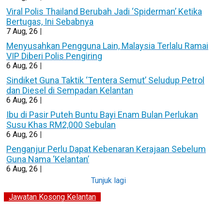
Viral Polis Thailand Berubah Jadi ‘Spiderman’ Ketika
Bertugas, Ini Sebabnya
7
Aug, 26
|
Menyusahkan Pengguna Lain, Malaysia Terlalu Ramai
VIP Diberi Polis Pengiring
6
Aug, 26
|
Sindiket Guna Taktik ‘Tentera Semut’ Seludup Petrol
dan Diesel di Sempadan Kelantan
6
Aug, 26
|
Ibu di Pasir Puteh Buntu Bayi Enam Bulan Perlukan
Susu Khas RM2,000 Sebulan
6
Aug, 26
|
Penganjur Perlu Dapat Kebenaran Kerajaan Sebelum
Guna Nama ‘Kelantan’
6
Aug, 26
|
Tunjuk lagi
Jawatan Kosong Kelantan