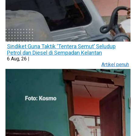
Sindiket Guna Taktik ‘Tentera Semut’ Seludup
Petrol dan Diesel di Sempadan Kelantan
6
Aug, 26
|
Artikel penuh