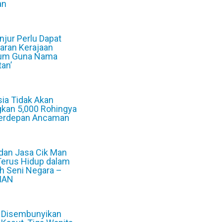
an
6
jur Perlu Dapat
aran Kerajaan
um Guna Nama
tan’
6
ia Tidak Akan
gkan 5,000 Rohingya
Berdepan Ancaman
6
dan Jasa Cik Man
Terus Hidup dalam
h Seni Negara –
MAN
6
 Disembunyikan