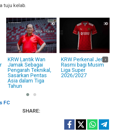
 tuju kelab.
KRW Perkenal Jersi
[VIDEO] KRW
Dari Am
›
Rasmi bagi Musim
Bangkit Dua Kali Ikat
Syarika
Liga Super
Melaka FC 2-2 di
Kelanta
2026/2027
Kota Bharu
Ibrahim
Irfan Ba
s FC
SHARE: