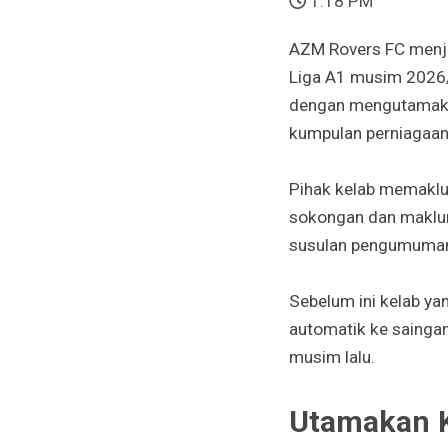
1:18 PM
AZM Rovers FC menje
Liga A1 musim 2026/2
dengan mengutamaka
kumpulan perniagaa
Pihak kelab memaklu
sokongan dan maklum
susulan pengumuman
Sebelum ini kelab ya
automatik ke saingan
musim lalu.
Utamakan K