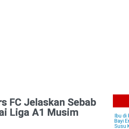
s FC Jelaskan Sebab
tai Liga A1 Musim
Ibu di
Bayi E
Susu 