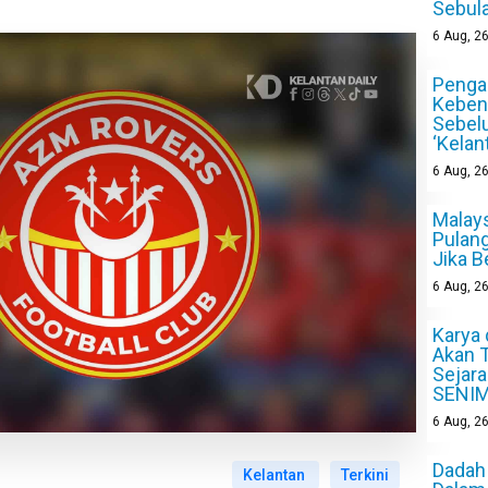
Sebul
6
Aug, 2
Pengan
Keben
Sebel
‘Kelan
6
Aug, 2
Malays
Pulan
Jika 
6
Aug, 2
Karya 
Akan 
Sejara
SENI
6
Aug, 2
Dadah
Kelantan
Terkini