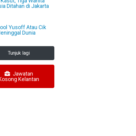
Kasut, Tiga Wanita
ia Ditahan di Jakarta
6
ol Yusoff Atau Cik
eninggal Dunia
6
Tunjuk lagi
Jawatan
Kosong Kelantan