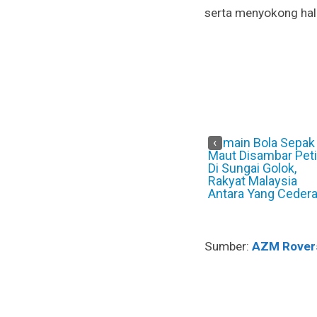
serta menyokong hala
FC Jadi
Pemain Bola Sepak
KRW Lantik Wan
‹
jian
Maut Disambar Petir
Jamak Sebagai
r KRW
Di Sungai Golok,
Pengarah Teknikal,
ng Liga
Rakyat Malaysia
Sasarkan Pentas
Antara Yang Cedera
Asia dalam Tiga
Tahun
Sumber:
AZM Rover