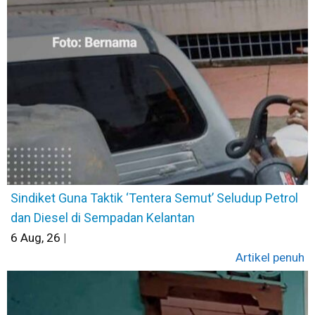
Sindiket Guna Taktik ‘Tentera Semut’ Seludup Petrol
dan Diesel di Sempadan Kelantan
6
Aug, 26
|
Artikel penuh