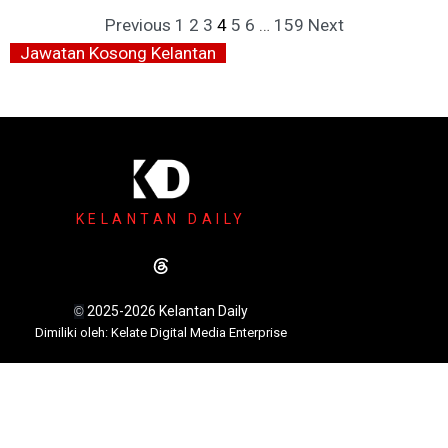
Previous
1
2
3
4
5
6
…
159
Next
Jawatan Kosong Kelantan
KELANTAN DAILY
2025-2026 Kelantan Daily
©
Dimili
ki oleh: Kelate Digital Media Enterprise