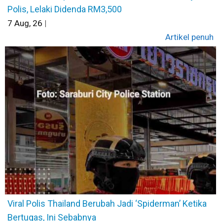
Polis, Lelaki Didenda RM3,500
7
Aug, 26
|
Artikel penuh
Viral Polis Thailand Berubah Jadi ‘Spiderman’ Ketika
Bertugas, Ini Sebabnya