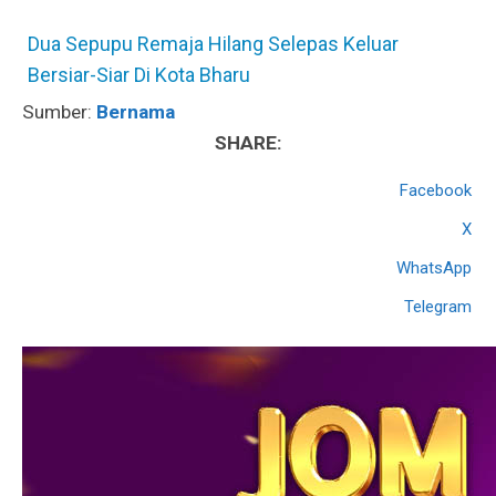
Dua Sepupu Remaja Hilang Selepas Keluar
Bersiar-Siar Di Kota Bharu
Sumber:
Bernama
SHARE:
Facebook
X
WhatsApp
Telegram