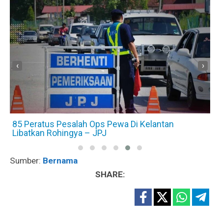
‹
›
85 Peratus Pesalah Ops Pewa Di Kelantan
Libatkan Rohingya – JPJ
Sumber:
Bernama
SHARE: