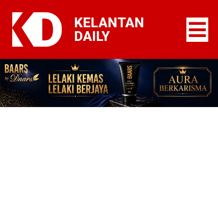
KELANTAN
DAILY