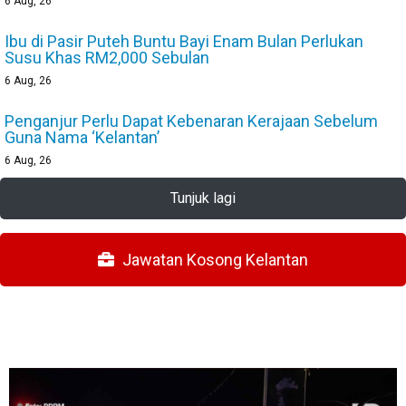
6
Aug, 26
Ibu di Pasir Puteh Buntu Bayi Enam Bulan Perlukan
Susu Khas RM2,000 Sebulan
6
Aug, 26
Penganjur Perlu Dapat Kebenaran Kerajaan Sebelum
Guna Nama ‘Kelantan’
6
Aug, 26
Tunjuk lagi
Jawatan Kosong Kelantan