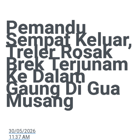
Pemandu
Sempat Keluar,
Treler Rosak
Brek Terjunam
Ke Dalam
Gaung Di Gua
Musang
30/05/2026
11:37 AM