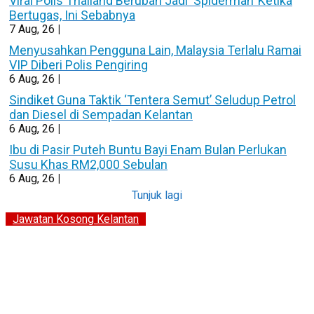
Viral Polis Thailand Berubah Jadi ‘Spiderman’ Ketika
Bertugas, Ini Sebabnya
7
Aug, 26
|
Menyusahkan Pengguna Lain, Malaysia Terlalu Ramai
VIP Diberi Polis Pengiring
6
Aug, 26
|
Sindiket Guna Taktik ‘Tentera Semut’ Seludup Petrol
dan Diesel di Sempadan Kelantan
6
Aug, 26
|
Ibu di Pasir Puteh Buntu Bayi Enam Bulan Perlukan
Susu Khas RM2,000 Sebulan
6
Aug, 26
|
Tunjuk lagi
Jawatan Kosong Kelantan