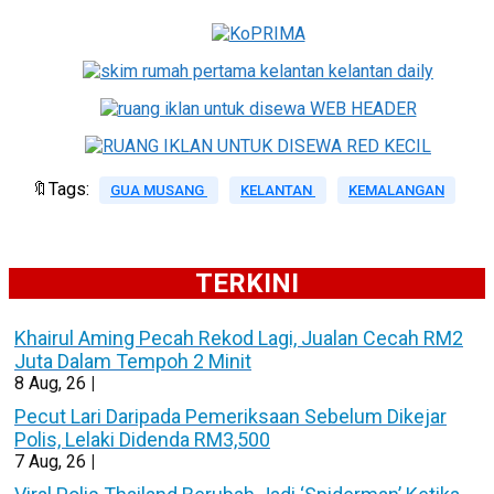
🔖Tags:
GUA MUSANG
KELANTAN
KEMALANGAN
TERKINI
Khairul Aming Pecah Rekod Lagi, Jualan Cecah RM2
Juta Dalam Tempoh 2 Minit
8
Aug, 26
|
Pecut Lari Daripada Pemeriksaan Sebelum Dikejar
Polis, Lelaki Didenda RM3,500
7
Aug, 26
|