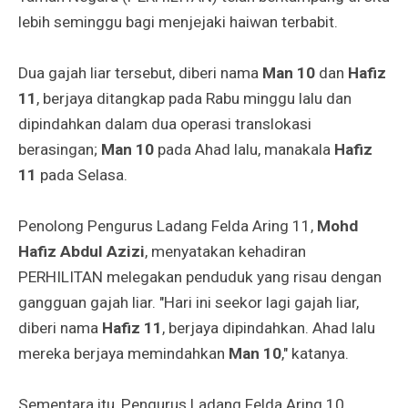
lebih seminggu bagi menjejaki haiwan terbabit.
Dua gajah liar tersebut, diberi nama
Man 10
dan
Hafiz
11
, berjaya ditangkap pada Rabu minggu lalu dan
dipindahkan dalam dua operasi translokasi
berasingan;
Man 10
pada Ahad lalu, manakala
Hafiz
11
pada Selasa.
Penolong Pengurus Ladang Felda Aring 11,
Mohd
Hafiz Abdul Azizi
, menyatakan kehadiran
PERHILITAN melegakan penduduk yang risau dengan
gangguan gajah liar. "Hari ini seekor lagi gajah liar,
diberi nama
Hafiz 11
, berjaya dipindahkan. Ahad lalu
mereka berjaya memindahkan
Man 10
," katanya.
Sementara itu, Pengurus Ladang Felda Aring 10,