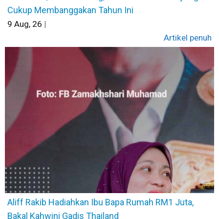
Cukup Membanggakan Tahun Ini
9
Aug, 26
|
Artikel penuh
Aliff Rakib Hadiahkan Ibu Bapa Rumah RM1 Juta,
Bakal Kahwini Gadis Thailand