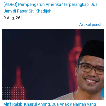
[VIDEO] Pempengaruh Amerika ‘Terperangkap’ Dua
Jam di Pasar Siti Khadijah
9
Aug, 26
|
Artikel penuh
Aliff Rakib, Khairul Aming, Dua Anak Kelantan yang