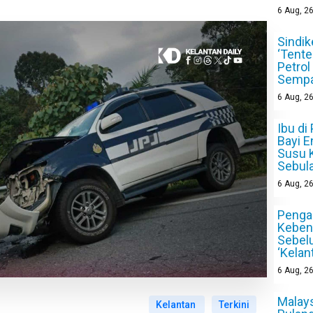
6
Aug, 2
Sindik
‘Tente
Petrol
Sempa
6
Aug, 2
Ibu di
Bayi E
Susu 
Sebul
6
Aug, 2
Pengan
Keben
Sebel
‘Kelan
6
Aug, 2
Malays
Kelantan
Terkini