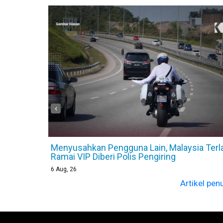
‹
 Hidup
Menyusahkan Pengguna Lain, Malaysia Terl
MAN
Ramai VIP Diberi Polis Pengiring
6
Aug, 26
ikel penuh
Artikel pen