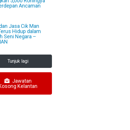
gkan 5,000 Rohingya
Berdepan Ancaman
6
dan Jasa Cik Man
Terus Hidup dalam
h Seni Negara –
MAN
6
Tunjuk lagi
Jawatan
Kosong Kelantan