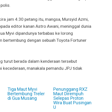
polis.
kira jam 4.30 petang itu, mangsa, Mursyid Azmi,
epada editor kanan Astro Awani, meninggal dunia
ua Myvi dipandunya terbabas ke lorong
m bertembung dengan sebuah Toyota Fortuner
g turut berada dalam kenderaan tersebut
i kecederaan, manakala pemandu JPJ tidak
Tiga Maut Myvi
Penunggang RXZ
Bertembung Treler
Maut Dirempuh
di Gua Musang
Selepas Proton
Wira Buat Pusingan
U