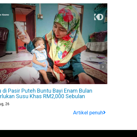
›
u di Pasir Puteh Buntu Bayi Enam Bulan
Penganjur
rlukan Susu Khas RM2,000 Sebulan
Sebelum G
ug, 26
6
Aug, 26
Artikel penuh