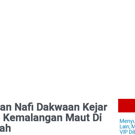
tan Nafi Dakwaan Kejar
a Kemalangan Maut Di
Menyu
ah
Lain, 
VIP Di