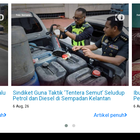
alu
Sindiket Guna Taktik ‘Tentera Semut’ Seludup
Ib
Petrol dan Diesel di Sempadan Kelantan
Pe
6
Aug, 26
6
A
uh
Artikel penuh