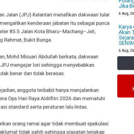
Pulan
Jika 
6
Aug, 2
n Jalan (JPJ) Kelantan menafikan dakwaan tular
 mengaitkan kenderaan jabatan itu sebagai punca
Karya 
eter 85.5 Jalan Kota Bharu–Machang–Jeli,
Akan 
Sejara
 Rahmat, Bukit Bunga.
SENI
6
Aug, 2
an, Mohd Misuari Abdullah berkata, dakwaan
JPJ mengejar lori sehingga menyebabkan
dak benar dan tidak berasas.
ejadian, anggota terbabit hanya menjalankan
na Ops Hari Raya Aidilfitri 2026 dan mematuhi
i standard serta peraturan lalu lintas.
atkan orang ramai agar tidak membuat spekulasi
klumat tidak sahih sehingga siasatan lengkap