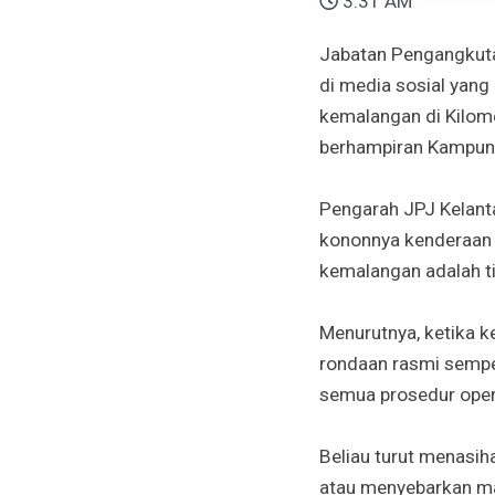
3:31 AM
Jabatan Pengangkuta
di media sosial yang
kemalangan di Kilom
berhampiran Kampung
Pengarah JPJ Kelant
kononnya kenderaan 
kemalangan adalah ti
Menurutnya, ketika k
rondaan rasmi sempe
semua prosedur operas
Beliau turut menasih
atau menyebarkan ma