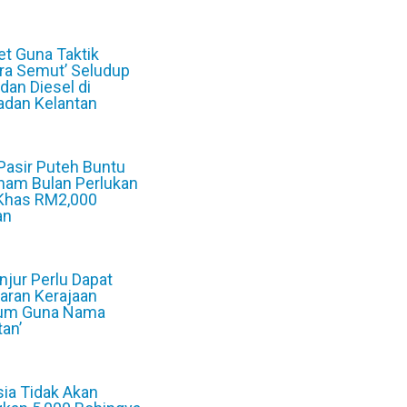
6
et Guna Taktik
ra Semut’ Seludup
 dan Diesel di
dan Kelantan
6
 Pasir Puteh Buntu
nam Bulan Perlukan
Khas RM2,000
an
6
jur Perlu Dapat
aran Kerajaan
um Guna Nama
tan’
6
ia Tidak Akan