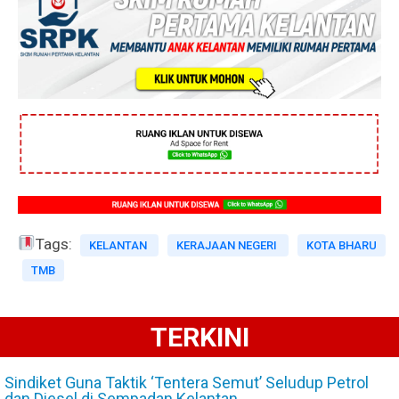
Tags:
KELANTAN
KERAJAAN NEGERI
KOTA BHARU
TMB
TERKINI
Sindiket Guna Taktik ‘Tentera Semut’ Seludup Petrol
dan Diesel di Sempadan Kelantan