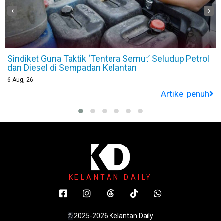
‹
›
l
Ibu di Pasir Puteh Buntu Bayi Enam Bulan Perlukan
Susu Khas RM2,000 Sebulan
6
Aug, 26
h
Artikel penuh
KELANTAN DAILY
2025-2026 Kelantan Daily
©