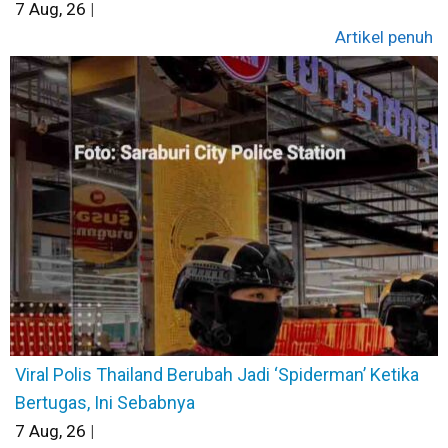
7
Aug, 26
|
Artikel penuh
Viral Polis Thailand Berubah Jadi ‘Spiderman’ Ketika
Bertugas, Ini Sebabnya
7
Aug, 26
|