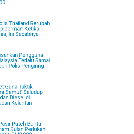
00
6
Polis Thailand Berubah
Spiderman’ Ketika
as, Ini Sebabnya
6
sahkan Pengguna
Malaysia Terlalu Ramai
beri Polis Pengiring
6
et Guna Taktik
ra Semut’ Seludup
 dan Diesel di
dan Kelantan
6
 Pasir Puteh Buntu
nam Bulan Perlukan