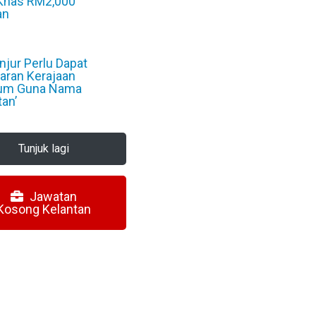
Khas RM2,000
an
6
jur Perlu Dapat
aran Kerajaan
um Guna Nama
tan’
6
Tunjuk lagi
Jawatan
Kosong Kelantan