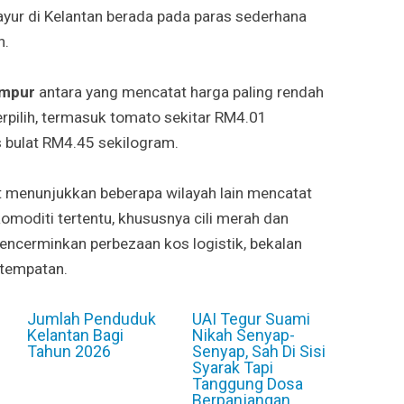
ayur di Kelantan berada pada paras sederhana
n.
umpur
antara yang mencatat harga paling rendah
erpilih, termasuk tomato sekitar RM4.01
 bulat RM4.45 sekilogram.
t menunjukkan beberapa wilayah lain mencatat
komoditi tertentu, khususnya cili merah dan
encerminkan perbezaan kos logistik, bekalan
 tempatan.
Jumlah Penduduk
UAI Tegur Suami
Kelantan Bagi
Nikah Senyap-
Tahun 2026
Senyap, Sah Di Sisi
Syarak Tapi
Tanggung Dosa
Berpanjangan