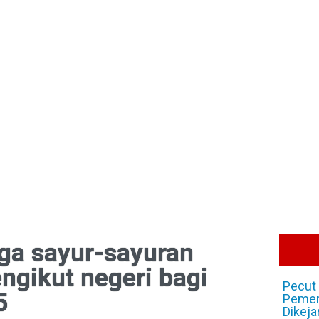
rga sayur-sayuran
engikut negeri bagi
Pecut 
5
Pemer
Dikeja