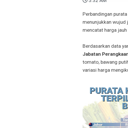
5:32 AM
Perbandingan purata 
menunjukkan wujud ju
mencatat harga jauh 
Berdasarkan data ya
Jabatan Perangkaan
tomato, bawang putih
variasi harga mengiku