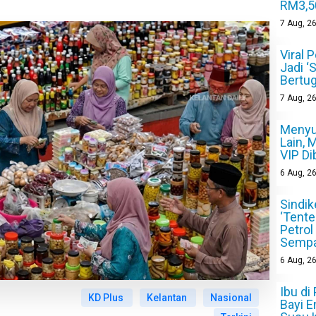
RM3,5
7
Aug, 2
Viral 
Jadi ‘
Bertug
7
Aug, 2
Menyu
Lain, 
VIP Di
6
Aug, 2
Sindik
‘Tente
Petrol
Sempa
6
Aug, 2
Ibu di
KD Plus
Kelantan
Nasional
Bayi E