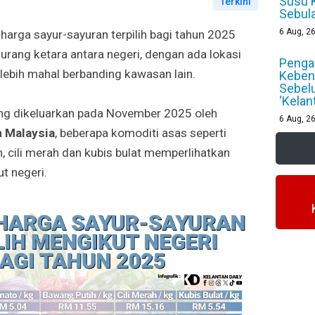
Susu 
Terkini
Sebul
6
Aug, 2
harga sayur-sayuran terpilih bagi tahun 2025
rang ketara antara negeri, dengan ada lokasi
Pengan
lebih mahal berbanding kawasan lain.
Keben
Sebel
‘Kelan
ng dikeluarkan pada November 2025 oleh
6
Aug, 2
 Malaysia
, beberapa komoditi asas seperti
, cili merah dan kubis bulat memperlihatkan
t negeri.