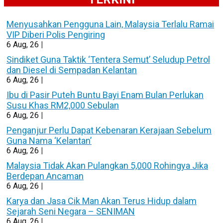
Menyusahkan Pengguna Lain, Malaysia Terlalu Ramai
VIP Diberi Polis Pengiring
6
Aug, 26
|
Sindiket Guna Taktik ‘Tentera Semut’ Seludup Petrol
dan Diesel di Sempadan Kelantan
6
Aug, 26
|
Ibu di Pasir Puteh Buntu Bayi Enam Bulan Perlukan
Susu Khas RM2,000 Sebulan
6
Aug, 26
|
Penganjur Perlu Dapat Kebenaran Kerajaan Sebelum
Guna Nama ‘Kelantan’
6
Aug, 26
|
Malaysia Tidak Akan Pulangkan 5,000 Rohingya Jika
Berdepan Ancaman
6
Aug, 26
|
Karya dan Jasa Cik Man Akan Terus Hidup dalam
Sejarah Seni Negara – SENIMAN
6
Aug, 26
|