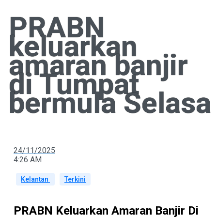
PRABN
keluarkan
amaran banjir
di Tumpat
bermula Selasa
24/11/2025
4:26 AM
Kelantan
Terkini
PRABN Keluarkan Amaran Banjir Di