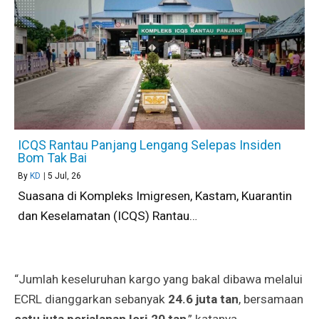
ICQS Rantau Panjang Lengang Selepas Insiden
Bom Tak Bai
By
KD
|
5
Jul, 26
Suasana di Kompleks Imigresen, Kastam, Kuarantin
dan Keselamatan (ICQS) Rantau…
“Jumlah keseluruhan kargo yang bakal dibawa melalui
ECRL dianggarkan sebanyak
24.6 juta tan
, bersamaan