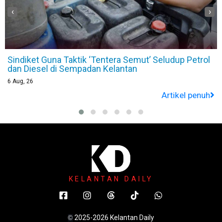
‹
›
Ibu di Pasir Puteh Buntu Bayi Enam Bulan Perlukan
Susu Khas RM2,000 Sebulan
6
Aug, 26
Artikel penuh
KELANTAN DAILY
2025-2026 Kelantan Daily
©