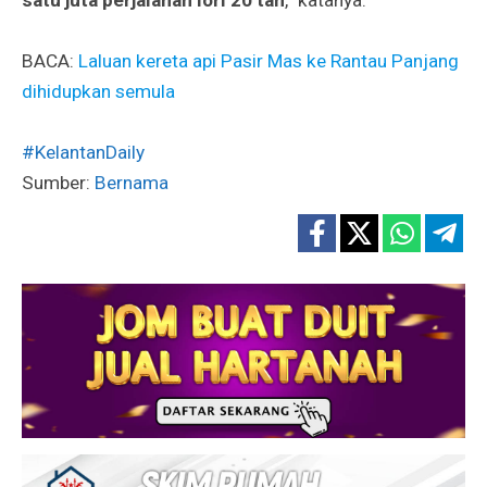
satu juta perjalanan lori 20 tan
,” katanya.
BACA:
Laluan kereta api Pasir Mas ke Rantau Panjang
dihidupkan semula
#KelantanDaily
Sumber:
Bernama