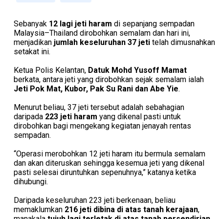
Sebanyak
12 lagi jeti haram
di sepanjang sempadan
Malaysia–Thailand dirobohkan semalam dan hari ini,
menjadikan
jumlah keseluruhan 37 jeti
telah dimusnahkan
setakat ini.
Ketua Polis Kelantan,
Datuk Mohd Yusoff Mamat
berkata, antara jeti yang dirobohkan sejak semalam ialah
Jeti Pok Mat, Kubor, Pak Su Rani dan Abe Yie
.
Menurut beliau, 37 jeti tersebut adalah sebahagian
daripada
223 jeti haram
yang dikenal pasti untuk
dirobohkan bagi mengekang kegiatan jenayah rentas
sempadan.
“Operasi merobohkan 12 jeti haram itu bermula semalam
dan akan diteruskan sehingga kesemua jeti yang dikenal
pasti selesai diruntuhkan sepenuhnya,” katanya ketika
dihubungi.
Daripada keseluruhan 223 jeti berkenaan, beliau
memaklumkan
216 jeti dibina di atas tanah kerajaan
,
manakala
tujuh lagi terletak di atas tanah persendirian
.