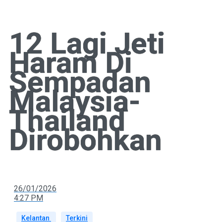
12 Lagi Jeti
Haram Di
Sempadan
Malaysia-
Thailand
Dirobohkan
26/01/2026
4:27 PM
Kelantan
Terkini