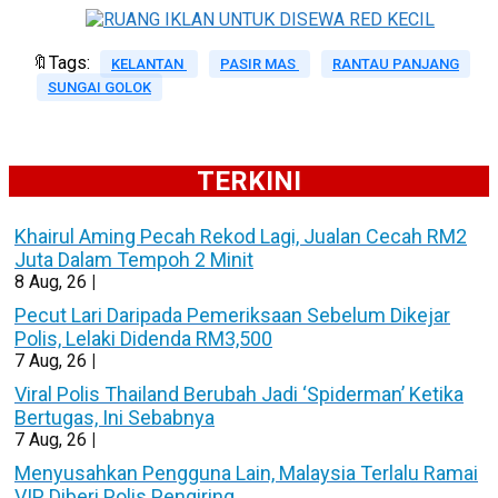
🔖Tags:
KELANTAN
PASIR MAS
RANTAU PANJANG
SUNGAI GOLOK
TERKINI
Khairul Aming Pecah Rekod Lagi, Jualan Cecah RM2
Juta Dalam Tempoh 2 Minit
8
Aug, 26
|
Pecut Lari Daripada Pemeriksaan Sebelum Dikejar
Polis, Lelaki Didenda RM3,500
7
Aug, 26
|
Viral Polis Thailand Berubah Jadi ‘Spiderman’ Ketika
Bertugas, Ini Sebabnya
7
Aug, 26
|
Menyusahkan Pengguna Lain, Malaysia Terlalu Ramai
VIP Diberi Polis Pengiring