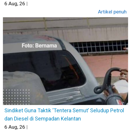
6
Aug, 26
|
Artikel penuh
Sindiket Guna Taktik ‘Tentera Semut’ Seludup Petrol
dan Diesel di Sempadan Kelantan
6
Aug, 26
|