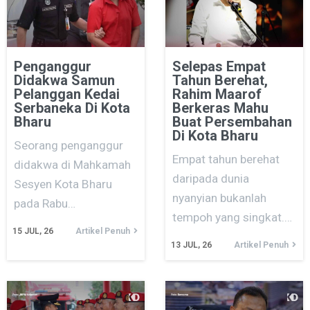
Penganggur
Selepas Empat
Didakwa Samun
Tahun Berehat,
Pelanggan Kedai
Rahim Maarof
Serbaneka Di Kota
Berkeras Mahu
Bharu
Buat Persembahan
Di Kota Bharu
Seorang penganggur
Empat tahun berehat
didakwa di Mahkamah
daripada dunia
Sesyen Kota Bharu
nyanyian bukanlah
pada Rabu…
tempoh yang singkat.…
15
JUL, 26
Artikel Penuh
13
JUL, 26
Artikel Penuh