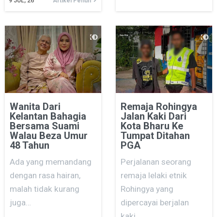
9
JUL, 26
Artikel Penuh
Wanita Dari
Remaja Rohingya
Kelantan Bahagia
Jalan Kaki Dari
Bersama Suami
Kota Bharu Ke
Walau Beza Umur
Tumpat Ditahan
48 Tahun
PGA
Ada yang memandang
Perjalanan seorang
dengan rasa hairan,
remaja lelaki etnik
malah tidak kurang
Rohingya yang
juga…
dipercayai berjalan
kaki…