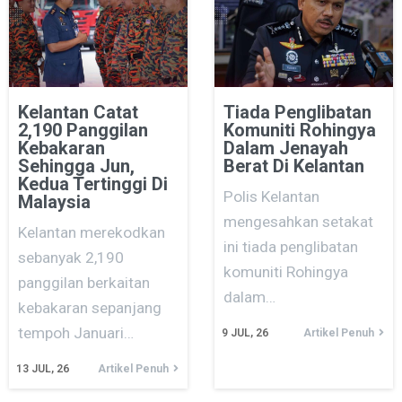
Kelantan Catat
Tiada Penglibatan
2,190 Panggilan
Komuniti Rohingya
Kebakaran
Dalam Jenayah
Sehingga Jun,
Berat Di Kelantan
Kedua Tertinggi Di
Polis Kelantan
Malaysia
mengesahkan setakat
Kelantan merekodkan
ini tiada penglibatan
sebanyak 2,190
komuniti Rohingya
panggilan berkaitan
dalam…
kebakaran sepanjang
tempoh Januari…
9
JUL, 26
Artikel Penuh
13
JUL, 26
Artikel Penuh