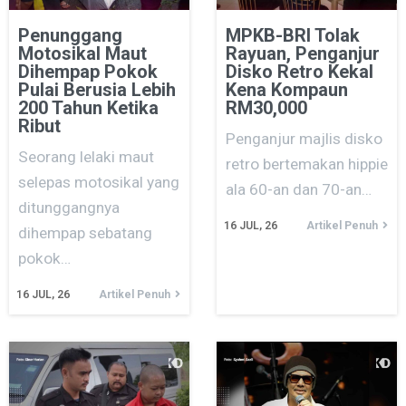
Penunggang
MPKB-BRI Tolak
Motosikal Maut
Rayuan, Penganjur
Dihempap Pokok
Disko Retro Kekal
Pulai Berusia Lebih
Kena Kompaun
200 Tahun Ketika
RM30,000
Ribut
Penganjur majlis disko
Seorang lelaki maut
retro bertemakan hippie
selepas motosikal yang
ala 60-an dan 70-an…
ditunggangnya
16
JUL, 26
Artikel Penuh
dihempap sebatang
pokok…
16
JUL, 26
Artikel Penuh