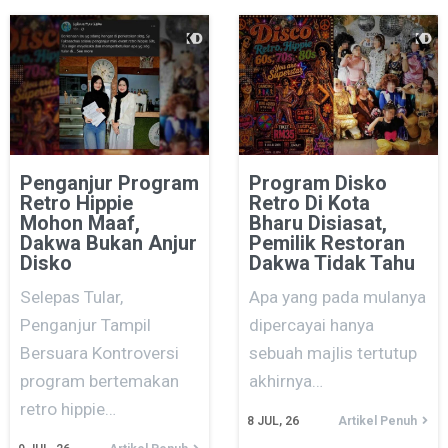
Penganjur Program
Program Disko
Retro Hippie
Retro Di Kota
Mohon Maaf,
Bharu Disiasat,
Dakwa Bukan Anjur
Pemilik Restoran
Disko
Dakwa Tidak Tahu
Selepas Tular,
Apa yang pada mulanya
Penganjur Tampil
dipercayai hanya
Bersuara Kontroversi
sebuah majlis tertutup
program bertemakan
akhirnya…
retro hippie…
8
JUL, 26
Artikel Penuh