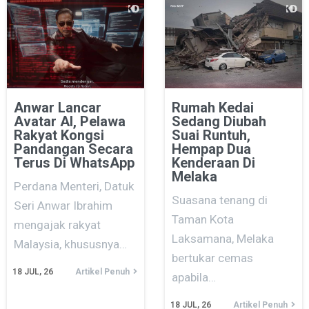
Anwar Lancar
Rumah Kedai
Avatar AI, Pelawa
Sedang Diubah
Rakyat Kongsi
Suai Runtuh,
Pandangan Secara
Hempap Dua
Terus Di WhatsApp
Kenderaan Di
Melaka
Perdana Menteri, Datuk
Suasana tenang di
Seri Anwar Ibrahim
Taman Kota
mengajak rakyat
Laksamana, Melaka
Malaysia, khususnya…
bertukar cemas
18
JUL, 26
Artikel Penuh
apabila…
18
JUL, 26
Artikel Penuh