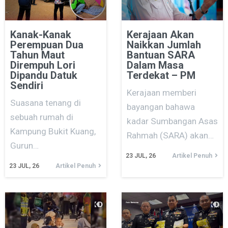
Kanak-Kanak
Kerajaan Akan
Perempuan Dua
Naikkan Jumlah
Tahun Maut
Bantuan SARA
Dirempuh Lori
Dalam Masa
Dipandu Datuk
Terdekat – PM
Sendiri
Kerajaan memberi
Suasana tenang di
bayangan bahawa
sebuah rumah di
kadar Sumbangan Asas
Kampung Bukit Kuang,
Rahmah (SARA) akan…
Gurun…
23
JUL, 26
Artikel Penuh
23
JUL, 26
Artikel Penuh