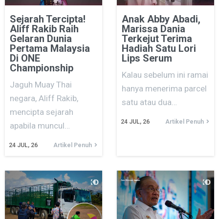
Sejarah Tercipta!
Anak Abby Abadi,
Aliff Rakib Raih
Marissa Dania
Gelaran Dunia
Terkejut Terima
Pertama Malaysia
Hadiah Satu Lori
Di ONE
Lips Serum
Championship
Kalau sebelum ini ramai
Jaguh Muay Thai
hanya menerima parcel
negara, Aliff Rakib,
satu atau dua…
mencipta sejarah
24
JUL, 26
Artikel Penuh
apabila muncul…
24
JUL, 26
Artikel Penuh