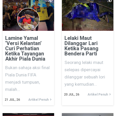
Lamine Yamal
Lelaki Maut
‘Versi Kelantan’
Dilanggar Lari
Curi Perhatian
Ketika Pasang
Ketika Tayangan
Bendera Parti
Akhir Piala Dunia
Seorang lelaki maut
Bukan sahaja aksi final
selepas dipercayai
Piala Dunia FIFA
dilanggar sebuah lori
menjadi tumpuan,
yang kemudian…
malah…
20
JUL, 26
Artikel Penuh
21
JUL, 26
Artikel Penuh