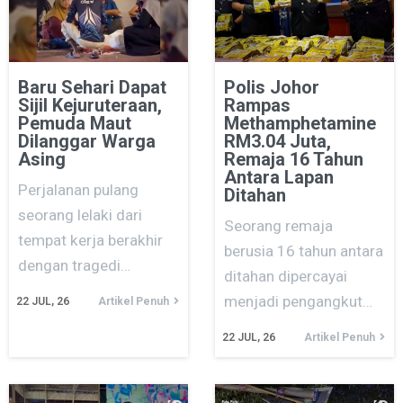
Baru Sehari Dapat
Polis Johor
Sijil Kejuruteraan,
Rampas
Pemuda Maut
Methamphetamine
Dilanggar Warga
RM3.04 Juta,
Asing
Remaja 16 Tahun
Antara Lapan
Perjalanan pulang
Ditahan
seorang lelaki dari
Seorang remaja
tempat kerja berakhir
berusia 16 tahun antara
dengan tragedi…
ditahan dipercayai
menjadi pengangkut…
22
JUL, 26
Artikel Penuh
22
JUL, 26
Artikel Penuh