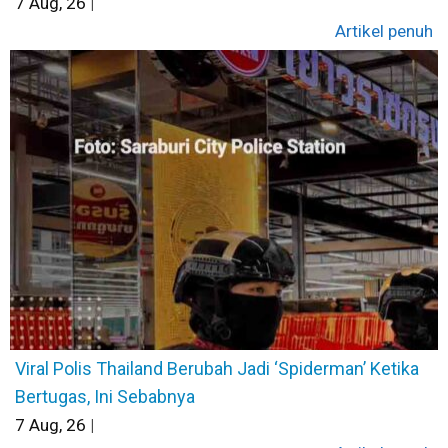
7
Aug, 26
|
Artikel penuh
Viral Polis Thailand Berubah Jadi ‘Spiderman’ Ketika
Bertugas, Ini Sebabnya
7
Aug, 26
|