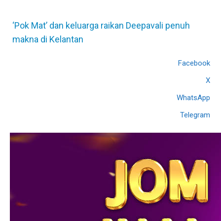
‘Pok Mat’ dan keluarga raikan Deepavali penuh
makna di Kelantan
Facebook
X
WhatsApp
Telegram