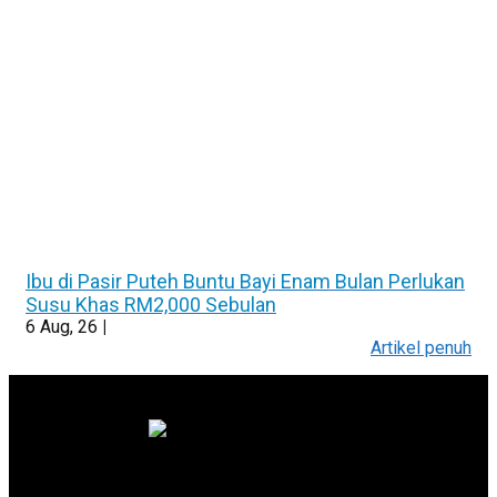
Ibu di Pasir Puteh Buntu Bayi Enam Bulan Perlukan
Susu Khas RM2,000 Sebulan
6
Aug, 26
|
Artikel penuh