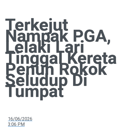
Terkejut
Nampak PGA,
Lelaki Lari
Tinggal Kereta
Penuh Rokok
Seludup Di
Tumpat
16/06/2026
3:06 PM