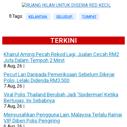
🔖Tags:
KELANTAN
SELUDUP
TUMPAT
TERKINI
Khairul Aming Pecah Rekod Lagi, Jualan Cecah RM2
Juta Dalam Tempoh 2 Minit
8
Aug, 26
|
Pecut Lari Daripada Pemeriksaan Sebelum Dikejar
Polis, Lelaki Didenda RM3,500
7
Aug, 26
|
Viral Polis Thailand Berubah Jadi ‘Spiderman’ Ketika
Bertugas, Ini Sebabnya
7
Aug, 26
|
Menyusahkan Pengguna Lain, Malaysia Terlalu Ramai
VIP Diberi Polis Pengiring
6
Aug, 26
|