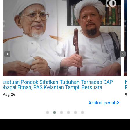
‹
›
Nash Puji Syahmi Sazli Bawa Artis Otai Kembali ke
Pentas
9
Aug, 26
Artikel penuh