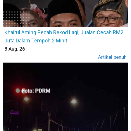
Khairul Aming Pecah Rekod Lagi, Jualan Cecah RM2
Juta Dalam Tempoh 2 Minit
8
Aug, 26
|
Artikel penuh