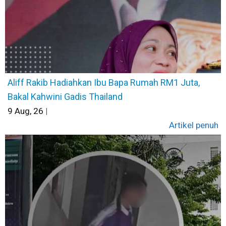
Aliff Rakib Hadiahkan Ibu Bapa Rumah RM1 Juta,
Bakal Kahwini Gadis Thailand
9
Aug, 26
|
Artikel penuh