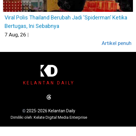
Viral Polis Thailand Berubah Jadi ‘Spiderman’ Ketika
Bertugas, Ini Sebabnya
7
Aug, 26
|
Artikel penuh
KELANTAN DAILY
2025-2026 Kelantan Daily
©
Dimili
ki oleh: Kelate Digital Media Enterprise