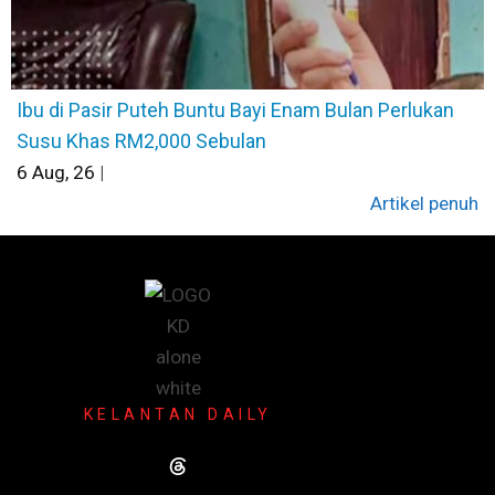
Ibu di Pasir Puteh Buntu Bayi Enam Bulan Perlukan
Susu Khas RM2,000 Sebulan
6
Aug, 26
|
Artikel penuh
KELANTAN DAILY