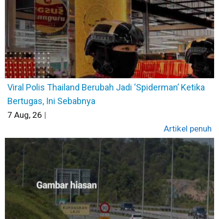
Viral Polis Thailand Berubah Jadi ‘Spiderman’ Ketika
Bertugas, Ini Sebabnya
7
Aug, 26
|
Artikel penuh