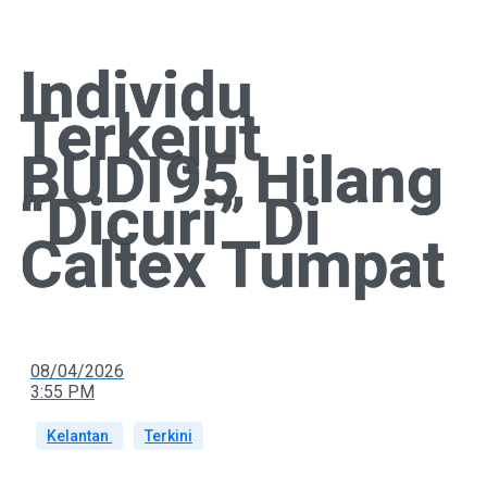
Individu
Terkejut
BUDI95 Hilang
“Dicuri” Di
Caltex Tumpat
08/04/2026
3:55 PM
Kelantan
Terkini