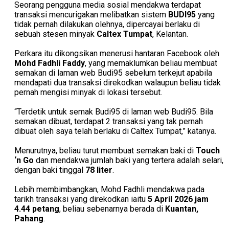
Seorang pengguna media sosial mendakwa terdapat
transaksi mencurigakan melibatkan sistem
BUDI95
yang
tidak pernah dilakukan olehnya, dipercayai berlaku di
sebuah stesen minyak
Caltex Tumpat
, Kelantan.
Perkara itu dikongsikan menerusi hantaran Facebook oleh
Mohd Fadhli Faddy
, yang memaklumkan beliau membuat
semakan di laman web Budi95 sebelum terkejut apabila
mendapati dua transaksi direkodkan walaupun beliau tidak
pernah mengisi minyak di lokasi tersebut.
“Terdetik untuk semak Budi95 di laman web Budi95. Bila
semakan dibuat, terdapat 2 transaksi yang tak pernah
dibuat oleh saya telah berlaku di Caltex Tumpat,” katanya.
Menurutnya, beliau turut membuat semakan baki di
Touch
‘n Go
dan mendakwa jumlah baki yang tertera adalah selari,
dengan baki tinggal
78 liter
.
Lebih membimbangkan, Mohd Fadhli mendakwa pada
tarikh transaksi yang direkodkan iaitu
5 April 2026 jam
4.44 petang
, beliau sebenarnya berada di
Kuantan,
Pahang
.