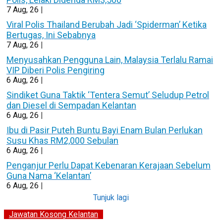
7
Aug, 26
|
Viral Polis Thailand Berubah Jadi ‘Spiderman’ Ketika
Bertugas, Ini Sebabnya
7
Aug, 26
|
Menyusahkan Pengguna Lain, Malaysia Terlalu Ramai
VIP Diberi Polis Pengiring
6
Aug, 26
|
Sindiket Guna Taktik ‘Tentera Semut’ Seludup Petrol
dan Diesel di Sempadan Kelantan
6
Aug, 26
|
Ibu di Pasir Puteh Buntu Bayi Enam Bulan Perlukan
Susu Khas RM2,000 Sebulan
6
Aug, 26
|
Penganjur Perlu Dapat Kebenaran Kerajaan Sebelum
Guna Nama ‘Kelantan’
6
Aug, 26
|
Tunjuk lagi
Jawatan Kosong Kelantan