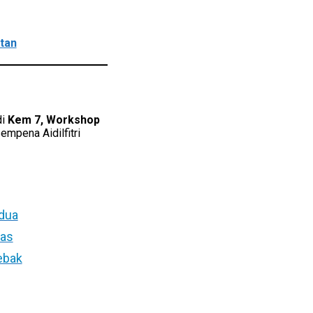
tan
di
Kem 7, Workshop
empena Aidilfitri
rdua
fas
ebak