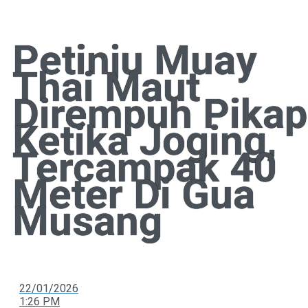
Petinju Muay
Thai Maut
Dirempuh Pikap
Ketika Joging,
Tercampak 40
Meter Di Gua
Musang
22/01/2026
1:26 PM