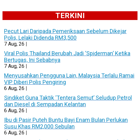
TERKINI
Pecut Lari Daripada Pemeriksaan Sebelum Dikejar
Polis, Lelaki Didenda RM3,500
7
Aug, 26
|
Viral Polis Thailand Berubah Jadi ‘Spiderman’ Ketika
Bertugas, Ini Sebabnya
7
Aug, 26
|
Menyusahkan Pengguna Lain, Malaysia Terlalu Ramai
VIP Diberi Polis Pengiring
6
Aug, 26
|
Sindiket Guna Taktik ‘Tentera Semut’ Seludup Petrol
dan Diesel di Sempadan Kelantan
6
Aug, 26
|
Ibu di Pasir Puteh Buntu Bayi Enam Bulan Perlukan
Susu Khas RM2,000 Sebulan
6
Aug, 26
|