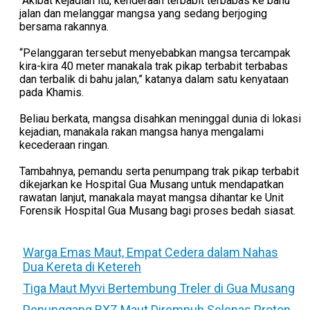
“Akibat kejadian itu, kenderaan terbabit terbabas ke bahu
jalan dan melanggar mangsa yang sedang berjoging
bersama rakannya.
“Pelanggaran tersebut menyebabkan mangsa tercampak
kira-kira 40 meter manakala trak pikap terbabit terbabas
dan terbalik di bahu jalan,” katanya dalam satu kenyataan
pada Khamis.
Beliau berkata, mangsa disahkan meninggal dunia di lokasi
kejadian, manakala rakan mangsa hanya mengalami
kecederaan ringan.
Tambahnya, pemandu serta penumpang trak pikap terbabit
dikejarkan ke Hospital Gua Musang untuk mendapatkan
rawatan lanjut, manakala mayat mangsa dihantar ke Unit
Forensik Hospital Gua Musang bagi proses bedah siasat.
Warga Emas Maut, Empat Cedera dalam Nahas
Dua Kereta di Ketereh
Tiga Maut Myvi Bertembung Treler di Gua Musang
Penunggang RXZ Maut Dirempuh Selepas Proton