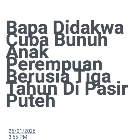
Bapa Didakwa
Cuba Bunuh
Anak
Perempuan
Berusia Tiga
Tahun Di Pasir
Puteh
26/01/2026
3:55 PM