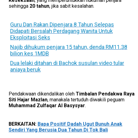
Keseksaan
, yang memperuntukkan hukuman penjara
sehingga
20 tahun
, jika sabit kesalahan.
Guru Dan Rakan Dipenjara 8 Tahun Selepas
Didapati Bersalah Perdagang Wanita Untuk
Eksploitasi Seks
Najib dihukum penjara 15 tahun, denda RM11.38
bilion kes 1MDB
Dua lelaki ditahan di Bachok susulan video tular
aniaya beruk
Pendakwaan dikendalikan oleh
Timbalan Pendakwa Raya
Siti Hajar Mazlan
, manakala tertuduh diwakili peguam
Muhammad Zulfaqar Al Basysyar
.
BERKAITAN:
Bapa Positif Dadah Ugut Bunuh Anak
Sendiri Yang Berusia Dua Tahun Di Tok Bali