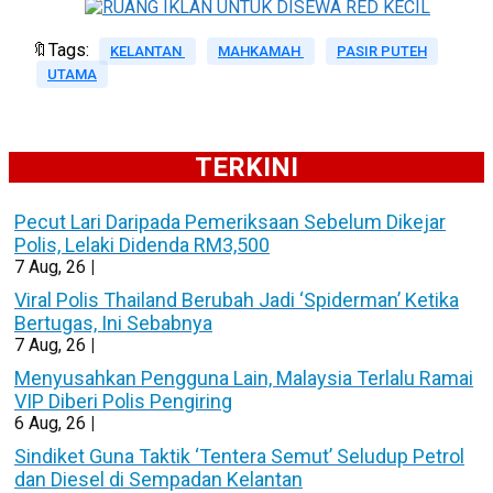
🔖Tags:
KELANTAN
MAHKAMAH
PASIR PUTEH
UTAMA
TERKINI
Pecut Lari Daripada Pemeriksaan Sebelum Dikejar
Polis, Lelaki Didenda RM3,500
7
Aug, 26
|
Viral Polis Thailand Berubah Jadi ‘Spiderman’ Ketika
Bertugas, Ini Sebabnya
7
Aug, 26
|
Menyusahkan Pengguna Lain, Malaysia Terlalu Ramai
VIP Diberi Polis Pengiring
6
Aug, 26
|
Sindiket Guna Taktik ‘Tentera Semut’ Seludup Petrol
dan Diesel di Sempadan Kelantan