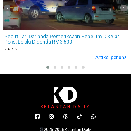
‹
›
jar
Viral Polis Thailand Berubah Jadi ‘Spiderman’ Ket
Bertugas, Ini Sebabnya
7
Aug, 26
penuh
Artikel p
KELANTAN DAILY
2025-2026 Kelantan Daily
©