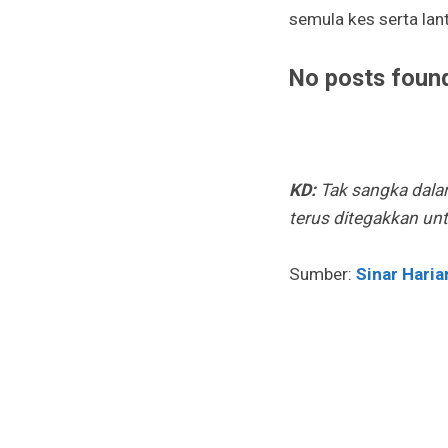
semula kes serta lan
No posts foun
KD:
Tak sangka dalam
terus ditegakkan un
Sumber:
Sinar Haria