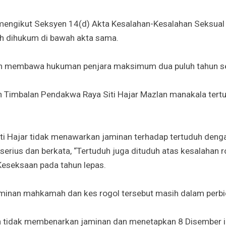
engikut Seksyen 14(d) Akta Kesalahan-Kesalahan Seksual
h dihukum di bawah akta sama.
eh membawa hukuman penjara maksimum dua puluh tahun s
h Timbalan Pendakwa Raya Siti Hajar Mazlan manakala tertud
ti Hajar tidak menawarkan jaminan terhadap tertuduh denga
erius dan berkata, “Tertuduh juga dituduh atas kesalahan 
eseksaan pada tahun lepas.
minan mahkamah dan kes rogol tersebut masih dalam perbi
idak membenarkan jaminan dan menetapkan 8 Disember in