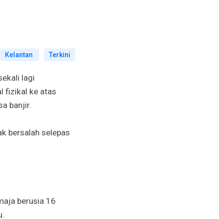
Kelantan
Terkini
ekali lagi
fizikal ke atas
 banjir.
k bersalah selepas
maja berusia 16
u.