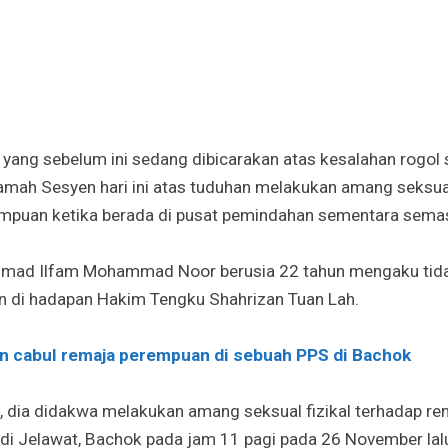
ang sebelum ini sedang dibicarakan atas kesalahan rogol s
ah Sesyen hari ini atas tuduhan melakukan amang seksual 
mpuan ketika berada di pusat pemindahan sementara semasa
mad Ilfam Mohammad Noor berusia 22 tahun mengaku tida
n di hadapan Hakim Tengku Shahrizan Tuan Lah.
an cabul remaja perempuan di sebuah PPS di Bachok
 dia didakwa melakukan amang seksual fizikal terhadap re
di Jelawat, Bachok pada jam 11 pagi pada 26 November lal