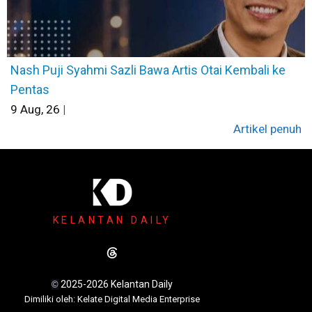
Nash Puji Syahmi Sazli Bawa Artis Otai Kembali ke
Pentas
9
Aug, 26
|
Artikel penuh
KELANTAN DAILY
2025-2026 Kelantan Daily
©
Dimili
ki oleh: Kelate Digital Media Enterprise