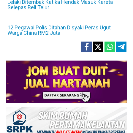
Lelaki Ditembak Ketika Hendak Masuk Kereta
Selepas Beli Telur
12 Pegawai Polis Ditahan Disyaki Peras Ugut
Warga China RM2 Juta