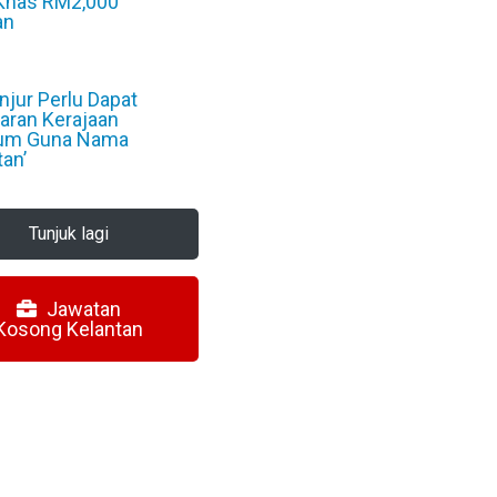
Khas RM2,000
an
6
jur Perlu Dapat
aran Kerajaan
um Guna Nama
tan’
6
Tunjuk lagi
Jawatan
Kosong Kelantan