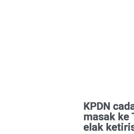
KPDN cada
masak ke 
elak ketiri