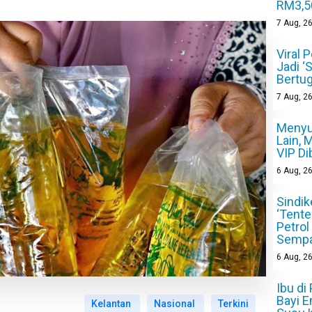
RM3,5
7
Aug, 2
Viral 
Jadi ‘
Bertug
7
Aug, 2
Menyu
Lain, 
VIP Di
6
Aug, 2
Sindik
‘Tente
Petrol
Sempa
6
Aug, 2
Ibu di
Bayi E
Kelantan
Nasional
Terkini