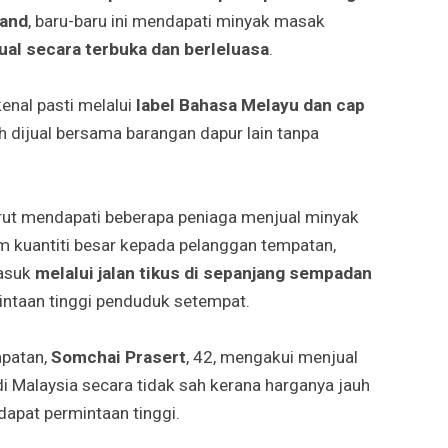
land
, baru-baru ini mendapati minyak masak
jual secara terbuka dan berleluasa
.
enal pasti melalui
label Bahasa Melayu dan cap
h dijual bersama barangan dapur lain tanpa
urut mendapati beberapa peniaga menjual minyak
m kuantiti besar kepada pelanggan tempatan,
masuk
melalui jalan tikus di sepanjang sempadan
ntaan tinggi penduduk setempat.
mpatan,
Somchai Prasert
, 42, mengakui menjual
 Malaysia secara tidak sah kerana harganya jauh
apat permintaan tinggi.