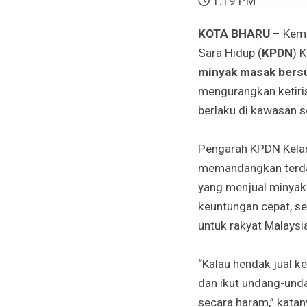
1:19 PM
KOTA BHARU
– Keme
Sara Hidup (
KPDN
) 
minyak masak bersu
mengurangkan ketiri
berlaku di kawasan 
Pengarah KPDN Kela
memandangkan terdap
yang menjual minyak 
keuntungan cepat, s
untuk rakyat Malaysi
“Kalau hendak jual ke
dan ikut undang-unda
secara haram,” katan