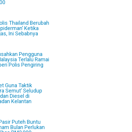
00
6
Polis Thailand Berubah
Spiderman’ Ketika
as, Ini Sebabnya
6
sahkan Pengguna
Malaysia Terlalu Ramai
beri Polis Pengiring
6
et Guna Taktik
ra Semut’ Seludup
 dan Diesel di
dan Kelantan
6
 Pasir Puteh Buntu
nam Bulan Perlukan