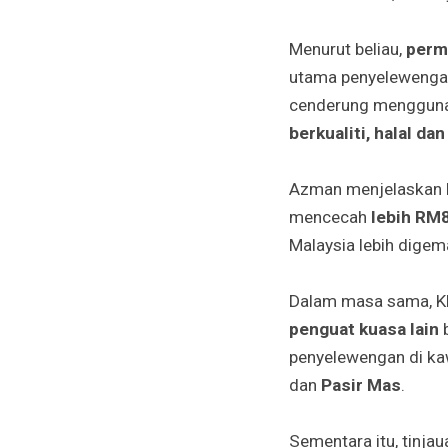
Menurut beliau,
permi
utama penyelewengan
cenderung menggunak
berkualiti, halal da
Azman menjelaskan b
mencecah
lebih RM8
Malaysia lebih digem
Dalam masa sama, K
penguat kuasa lain
b
penyelewengan di k
dan
Pasir Mas
.
Sementara itu, tinja