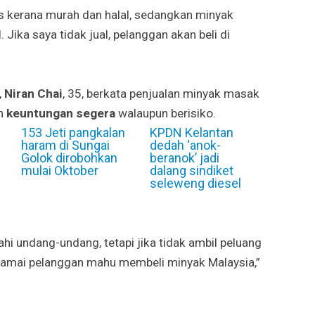
is kerana murah dan halal, sedangkan minyak
 Jika saya tidak jual, pelanggan akan beli di
,
Niran Chai
, 35, berkata penjualan minyak masak
n
keuntungan segera
walaupun berisiko.
153 Jeti pangkalan
KPDN Kelantan
haram di Sungai
dedah ‘anok-
Golok dirobohkan
beranok’ jadi
mulai Oktober
dalang sindiket
seleweng diesel
ahi undang-undang, tetapi jika tidak ambil peluang
a ramai pelanggan mahu membeli minyak Malaysia,”