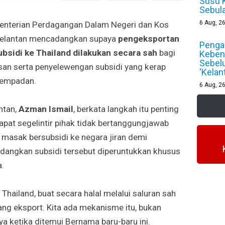
Susu 
Sebul
6
Aug, 2
nterian Perdagangan Dalam Negeri dan Kos
Kelantan mencadangkan supaya
pengeksportan
Pengan
bsidi ke Thailand dilakukan secara sah
bagi
Keben
Sebel
san serta penyelewengan subsidi yang kerap
‘Kelan
sempadan.
6
Aug, 2
ntan,
Azman Ismail
, berkata langkah itu penting
at segelintir pihak tidak bertanggungjawab
masak bersubsidi ke negara jiran demi
edangkan subsidi tersebut diperuntukkan khusus
a.
 Thailand, buat secara halal melalui saluran sah
ng eksport. Kita ada mekanisme itu, bukan
ya ketika ditemui Bernama baru-baru ini.