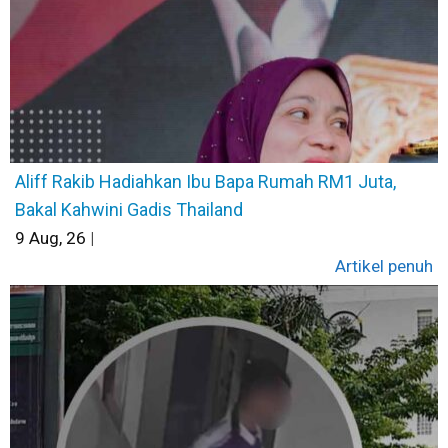
Aliff Rakib Hadiahkan Ibu Bapa Rumah RM1 Juta,
Bakal Kahwini Gadis Thailand
9
Aug, 26
|
Artikel penuh