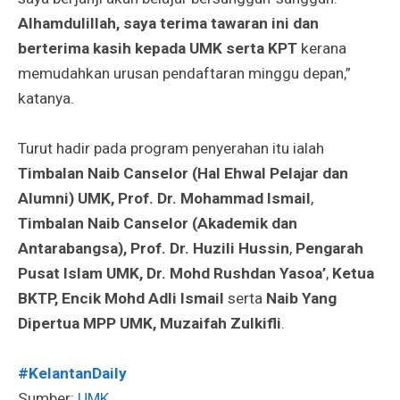
Alhamdulillah, saya terima tawaran ini dan
berterima kasih kepada UMK serta KPT
kerana
memudahkan urusan pendaftaran minggu depan,”
katanya.
Turut hadir pada program penyerahan itu ialah
Timbalan Naib Canselor (Hal Ehwal Pelajar dan
Alumni) UMK, Prof. Dr. Mohammad Ismail
,
Timbalan Naib Canselor (Akademik dan
Antarabangsa), Prof. Dr. Huzili Hussin
,
Pengarah
Pusat Islam UMK, Dr. Mohd Rushdan Yasoa’
,
Ketua
BKTP, Encik Mohd Adli Ismail
serta
Naib Yang
Dipertua MPP UMK, Muzaifah Zulkifli
.
#KelantanDaily
Sumber:
UMK